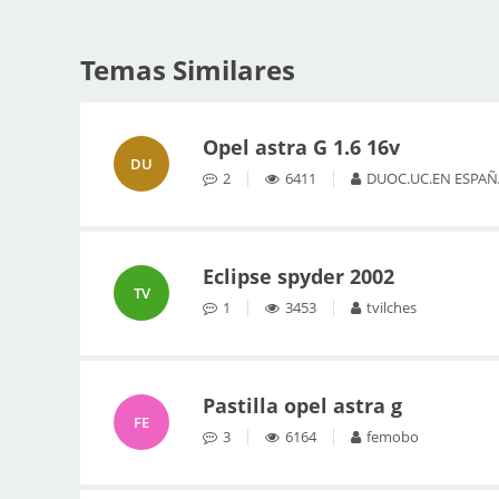
Temas Similares
Opel astra G 1.6 16v
DU
2
6411
DUOC.UC.EN ESPAÑ
Eclipse spyder 2002
TV
1
3453
tvilches
Pastilla opel astra g
FE
3
6164
femobo