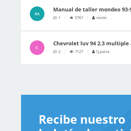
Manual de taller mondeo 93-
RA
1
5767
rarolo
Chevrolet luv 94 2.3 multiple
F.
2
7127
f.j.parra
Recibe nuestro