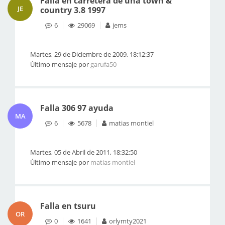
Falla en carretera de una town &
JE
country 3.8 1997
6
29069
jems
Martes, 29 de Diciembre de 2009, 18:12:37
Último mensaje por
garufa50
Falla 306 97 ayuda
MA
6
5678
matias montiel
Martes, 05 de Abril de 2011, 18:32:50
Último mensaje por
matias montiel
Falla en tsuru
OR
0
1641
orlymty2021