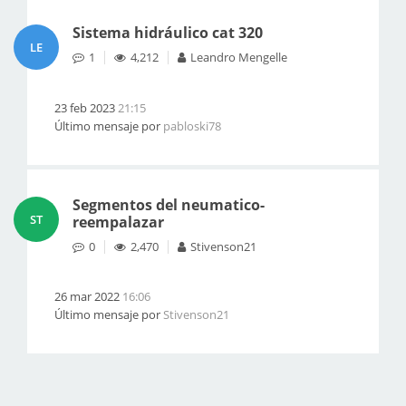
Sistema hidráulico cat 320
LE
1
4,212
Leandro Mengelle
23 feb 2023
21:15
Último mensaje por
pabloski78
Segmentos del neumatico-
ST
reempalazar
0
2,470
Stivenson21
26 mar 2022
16:06
Último mensaje por
Stivenson21