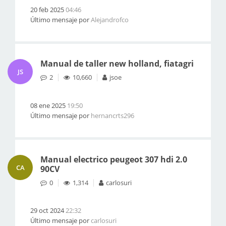
20 feb 2025
04:46
Último mensaje por
Alejandrofco
Manual de taller new holland, fiatagri
JS
2
10,660
jsoe
08 ene 2025
19:50
Último mensaje por
hernancrts296
Manual electrico peugeot 307 hdi 2.0
CA
90CV
0
1,314
carlosuri
29 oct 2024
22:32
Último mensaje por
carlosuri