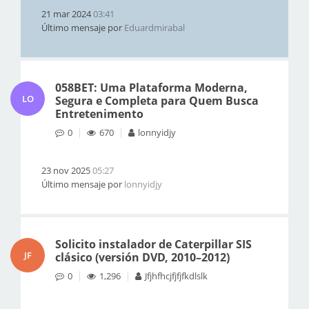
21 mar 2024
03:41
Último mensaje por
Eduardmirabal
058BET: Uma Plataforma Moderna,
LO
Segura e Completa para Quem Busca
Entretenimento
0
670
lonnyidjy
23 nov 2025
05:27
Último mensaje por
lonnyidjy
Solicito instalador de Caterpillar SIS
JF
clásico (versión DVD, 2010–2012)
0
1,296
Jfjhfhcjfjfjfkdlslk