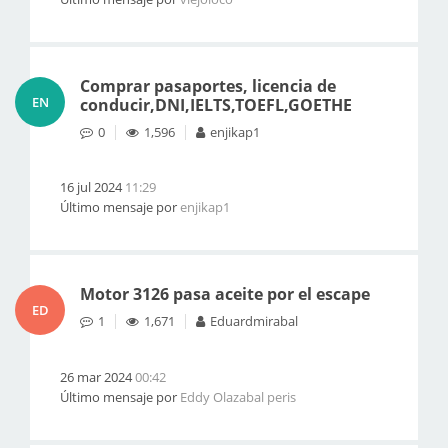
Comprar pasaportes, licencia de
EN
conducir,DNI,IELTS,TOEFL,GOETHE
0
1,596
enjikap1
16 jul 2024
11:29
Último mensaje por
enjikap1
Motor 3126 pasa aceite por el escape
ED
1
1,671
Eduardmirabal
26 mar 2024
00:42
Último mensaje por
Eddy Olazabal peris