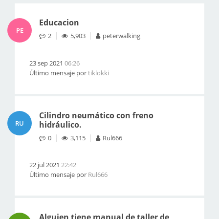
Educacion
PE
2
5,903
peterwalking
23 sep 2021
06:26
Último mensaje por
tiklokki
Cilindro neumático con freno
RU
hidráulico.
0
3,115
Rul666
22 jul 2021
22:42
Último mensaje por
Rul666
Alguien tiene manual de taller de