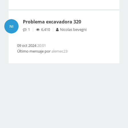
Problema excavadora 320
NI
1
6,410
Nicolas bevegni
09 oct 2024
20:01
Último mensaje por
alemec23