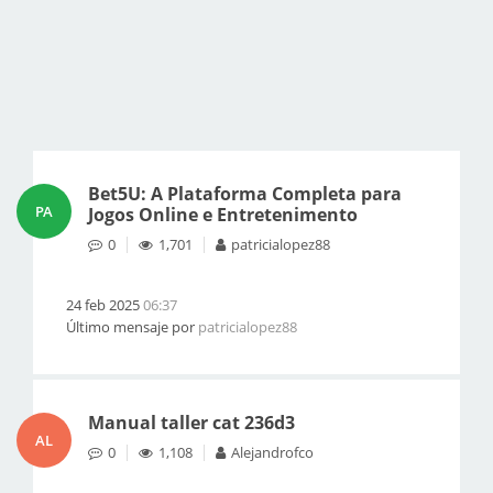
Bet5U: A Plataforma Completa para
PA
Jogos Online e Entretenimento
0
1,701
patricialopez88
24 feb 2025
06:37
Último mensaje por
patricialopez88
Manual taller cat 236d3
AL
0
1,108
Alejandrofco