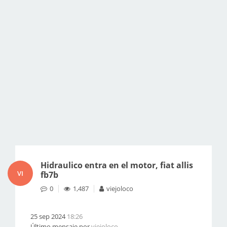
Hidraulico entra en el motor, fiat allis
VI
fb7b
0
1,487
viejoloco
25 sep 2024
18:26
Último mensaje por
viejoloco