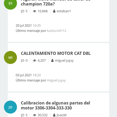
ES
champion 720a?
5
10,668
esteban1
20 jul 2021
16:35
Último mensaje por
luistoro0112
CALENTAMIENTO MOTOR CAT D8L
MI
0
4,207
miguel jujuy
03 jul 2021
18:20
Último mensaje por
miguel jujuy
Calibracion de algunas partes del
JO
motor 3306-3304-333-330
5
30,532
JoaoM