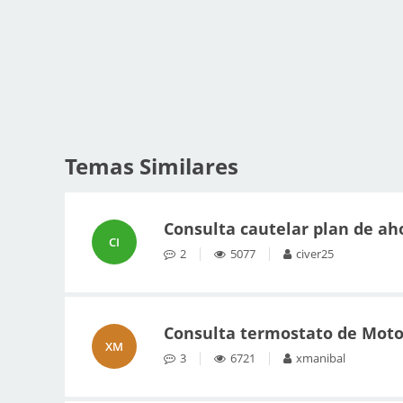
Temas Similares
Consulta cautelar plan de ah
CI
2
5077
civer25
Consulta termostato de Moto
XM
3
6721
xmanibal