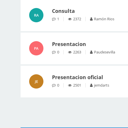
Consulta
RA
1
2372
Ramón Rios
Presentacion
PA
0
2263
Paudesevilla
Presentacion oficial
JE
0
2501
jemdarts