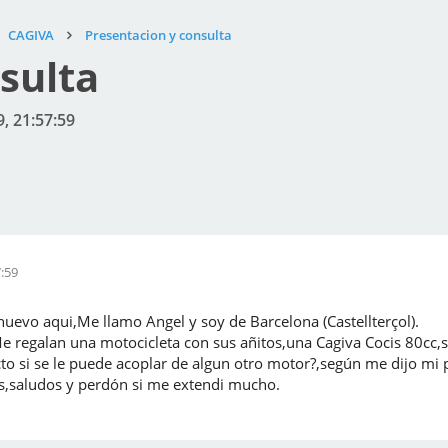
CAGIVA
Presentacion y consulta
sulta
9, 21:57:59
7:59
uevo aqui,Me llamo Angel y soy de Barcelona (Castellterçol).
Me regalan una motocicleta con sus añitos,una Cagiva Cocis 80cc,
cto si se le puede acoplar de algun otro motor?,según me dijo mi
s,saludos y perdón si me extendi mucho.