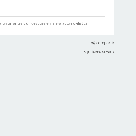
on un antes y un después en la era automovilística
Compartir
Siguiente tema