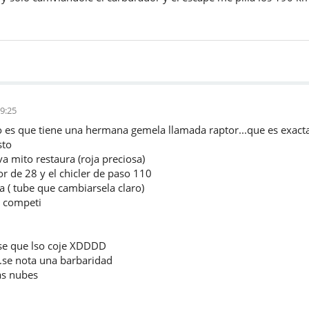
9:25
to es que tiene una hermana gemela llamada raptor...que es exact
sto
va mito restaura (roja preciosa)
r de 28 y el chicler de paso 110
 ( tube que cambiarsela claro)
e competi
o se que lso coje XDDDD
..se nota una barbaridad
as nubes