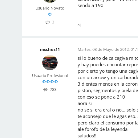
senda a 190
Usuario Novato
3
aj
mschus11
Martes, 08 de Mayo de 2012, 01:1
si lo bueno de ca cagiva mi
y hay puedes encontar repu
por cierto yo tengo una cagi
Usuario Profesional
con un arrow y un carburado
3 dientes menos en la corona
783
piston, segmentos y biela d
con eso se pone a 210
aora si
no se si era eral o no....sol
te aconsejo que le agas eso.
pero claro el consumo por l
ale forofo de la leyenda
saludos!!