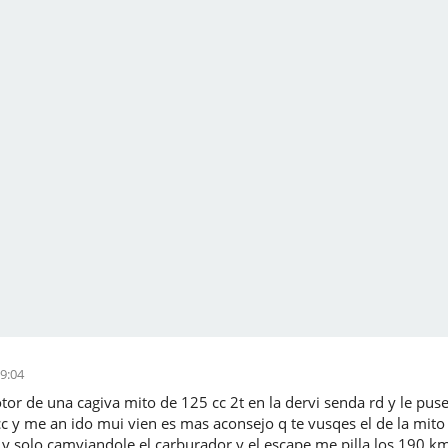
9:04
tor de una cagiva mito de 125 cc 2t en la dervi senda rd y le puse 
c y me an ido mui vien es mas aconsejo q te vusqes el de la mit
y solo camviandole el carburador y el escape me pilla los 190 km