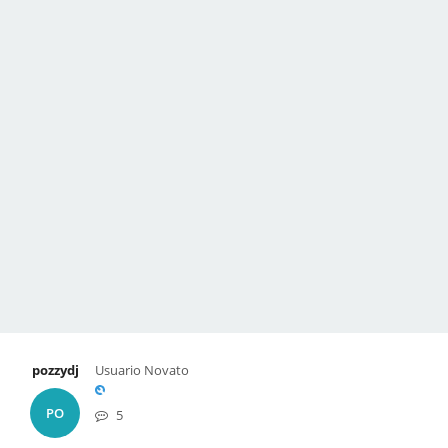
pozzydj
Usuario Novato
PO
5