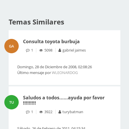
Temas Similares
Consulta toyota burbuja
GA
1
5098
gabriel jaimes
Domingo, 28 de Diciembre de 2008, 02:08:26
Último mensaje por
WLEONARDOG
Saludos a todos......ayuda por favor
TU
!!!!!!!!!
1
3922
turybatman
Sábado, 26 de Febrero de 2011, 04:15:34