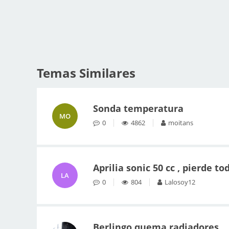
Temas Similares
Sonda temperatura
MO
0
4862
moitans
Aprilia sonic 50 cc , pierde t
LA
0
804
Lalosoy12
Berlingo quema radiadores