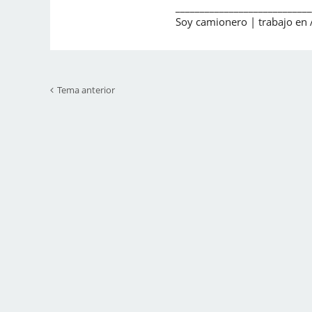
____________________________
Soy camionero | trabajo e
Tema anterior