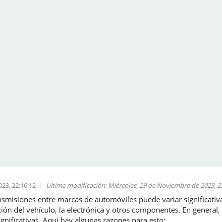
23, 22:16:12
Ultima modificación
: Miércoles, 29 de Noviembre de 2023, 2
ansmisiones entre marcas de automóviles puede variar significati
ción del vehículo, la electrónica y otros componentes. En general
gnificativas. Aquí hay algunas razones para esto: