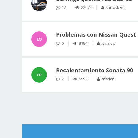
17
22074
karraskiyo
Problemas con Nissan Quest
LO
0
8184
lorialop
Recalentamiento Sonata 90
CR
2
6995
cristian