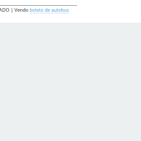
___________________________________
n ADO | Vendo
boleto de autobus