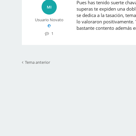
Pues has tenido suerte chava
MI
superas te expiden una dobl
se dedica a la tasación, tem
Usuario Novato
lo valoraron positivamente. 
bastante contento además 
1
Tema anterior