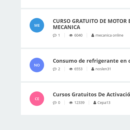
CURSO GRATUITO DE MOTOR B
ME
MECANICA
1
6040
mecanica online
Consumo de refrigerante en c
NO
2
6553
noslen31
Cursos Gratuitos De Activaci
CE
0
12339
Cepa13