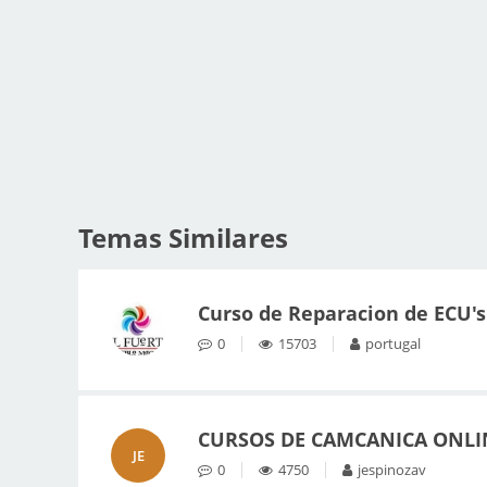
Temas Similares
Curso de Reparacion de ECU's
0
15703
portugal
CURSOS DE CAMCANICA ONLI
JE
0
4750
jespinozav