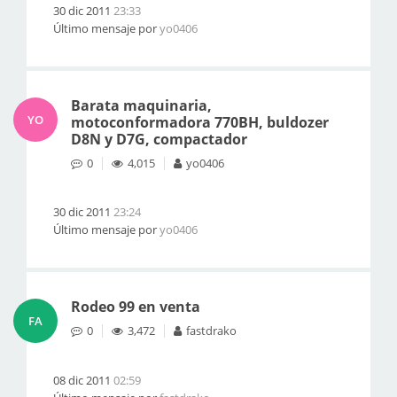
30 dic 2011
23:33
Último mensaje por
yo0406
Barata maquinaria,
YO
motoconformadora 770BH, buldozer
D8N y D7G, compactador
0
4,015
yo0406
30 dic 2011
23:24
Último mensaje por
yo0406
Rodeo 99 en venta
FA
0
3,472
fastdrako
08 dic 2011
02:59