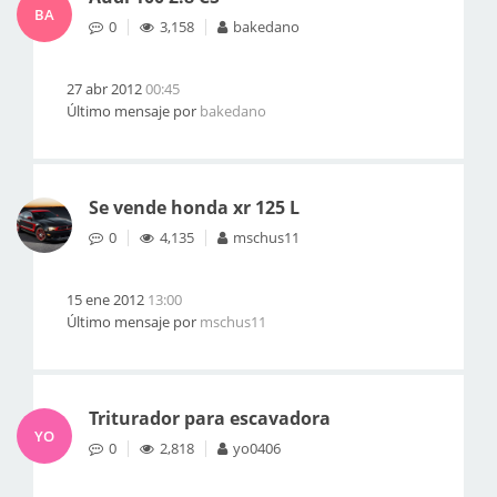
BA
0
3,158
bakedano
27 abr 2012
00:45
Último mensaje por
bakedano
Se vende honda xr 125 L
0
4,135
mschus11
15 ene 2012
13:00
Último mensaje por
mschus11
Triturador para escavadora
YO
0
2,818
yo0406