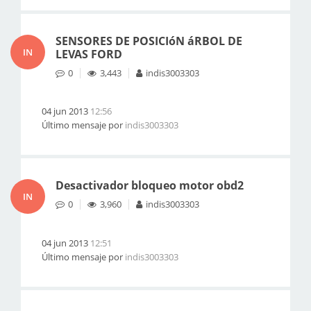
SENSORES DE POSICIóN áRBOL DE
IN
LEVAS FORD
0
3,443
indis3003303
04 jun 2013
12:56
Último mensaje por
indis3003303
Desactivador bloqueo motor obd2
IN
0
3,960
indis3003303
04 jun 2013
12:51
Último mensaje por
indis3003303