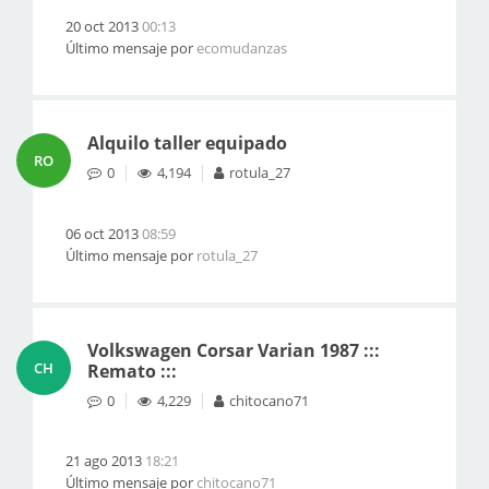
20 oct 2013
00:13
Último mensaje por
ecomudanzas
Alquilo taller equipado
RO
0
4,194
rotula_27
06 oct 2013
08:59
Último mensaje por
rotula_27
Volkswagen Corsar Varian 1987 :::
CH
Remato :::
0
4,229
chitocano71
21 ago 2013
18:21
Último mensaje por
chitocano71