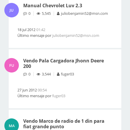
Manual Chevrolet Luv 2.3
JU
0
5,545
juliobenjamin52@msn.com
18 jul 2012
01:42
Último mensaje por
juliobenjamin52@msn.com
Vendo Pala Cargadora Jhonn Deere
FU
200
0
3,544
fuger03
27 jun 2012
00:54
Último mensaje por
fuger03
Vendo Marco de radio de 1 din para
MA
fiat grande punto