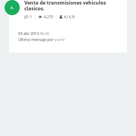
Venta de transmisiones vehiculos
A.
clasicos.
1
4,275
A.I.E.R
03 abr 2013
06:36
Último mensaje por
yamir