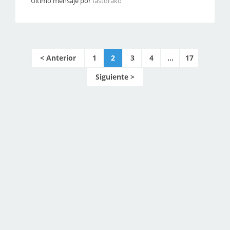
Último mensaje por
fastdrako
1
2
3
4
...
17