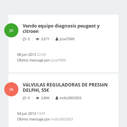
Vendo equipo diagnosis peugeot y
JO
citroen
0
3,671
jose7099
08 jun 2013
22:59
Último mensaje por
jose7099
VáLVULAS REGULADORAS DE PRESIóN
IN
DELPHI, 55€
0
3,806
indis3003303
04 jun 2013
13:01
Último mensaje por
indis3003303