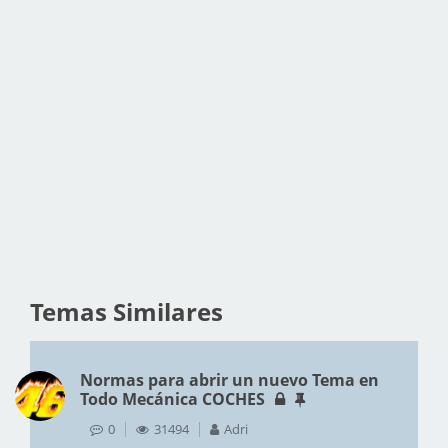
Temas Similares
Normas para abrir un nuevo Tema en
Todo Mecánica COCHES
0
31494
Adri