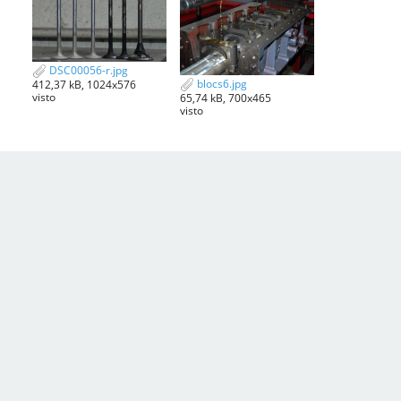
DSC00056-r.jpg
blocs6.jpg
412,37 kB, 1024x576
visto
65,74 kB, 700x465
visto