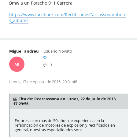
Bmw a un Porsche 911 Carrera
https://www.facebook.com/RectificadosCarcassona/photo
s_albums
Miguel_andreu
Usuario Novato
MI
3
Lunes, 17 de Agosto de 2015, 20:31:48
Cita de: Rcarcassona en Lunes, 22 de Julio de 2013,
17:29:56
Empresa con más de 50 años de experiencia en la
refabricación de motores de explosión y rectificados en
general, nuestras especialidades son: