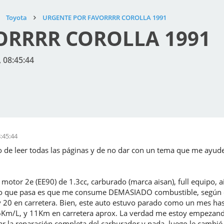
Toyota
URGENTE POR FAVORRRR COROLLA 1991
ORRRR COROLLA 1991
 08:45:44
:45:44
 de leer todas las páginas y de no dar con un tema que me ayude 
motor 2e (EE90) de 1.3cc, carburado (marca aisan), full equipo, ai
 y lo que pasa es que me consume DEMASIADO combustible, según el
 20 en carretera. Bien, este auto estuvo parado como un mes ha
Km/L, y 11Km en carretera aprox. La verdad me estoy empezando
la reparación completa del carburador y nada, luego le cambié anil