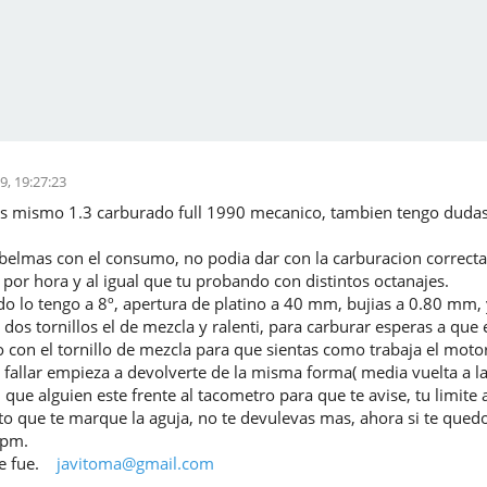
9, 19:27:23
os mismo 1.3 carburado full 1990 mecanico, tambien tengo dudas
belmas con el consumo, no podia dar con la carburacion correcta,
por hora y al igual que tu probando con distintos octanajes.
 lo tengo a 8º, apertura de platino a 40 mm, bujias a 0.80 mm, y
 dos tornillos el de mezcla y ralenti, para carburar esperas a que
con el tornillo de mezcla para que sientas como trabaja el motor,
allar empieza a devolverte de la misma forma( media vuelta a la v
que alguien este frente al tacometro para que te avise, tu limite
to que te marque la aguja, no te devulevas mas, ahora si te quedo 
rpm.
te fue.
javitoma@gmail.com