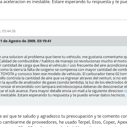
a aceleracion es inestable. Estare esperando tu respuesta y te pu
, 05:44:36
31 de Agosto de 2009, 03:19:41
e una solucion al problema que tiene tu vehiculo, me gustaria comentarte q
 : Calidad de combustible / habitos de manejo (si revolucionas mucho el mot
/ cantidad de carga que lleva el vehiculo / uso frecuente del aire acondicio
como la sierra la falta de oxigeno se compensa con mayor cantidad de comb
TOYOTA y conozco bien ese modelo de vehiculo. El carburador tiene 02 tornil
illo controla la cantidad de aire que va ingresar atraves del venturi, si no 
a ayudfa de analizador de gases (sonda lambda), la luz de los electrodos de 
nizar el encendido con lampara estroboscopica deberas de desconectar el s
ar el sub avance. Para mayor detalle envia un mail a la siguiente direccion
s
 inestable. Estare esperando tu respuesta y te puedo enviar datos tecnicos.
 así que te saludo y agradezco tu preocupación y te comento con
o cambiarme de proveedores, he usado Terpel, Esso, Copec, Apex 