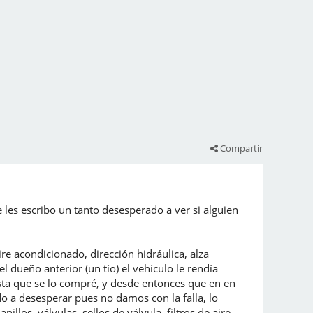
Compartir
les escribo un tanto desesperado a ver si alguien
re acondicionado, dirección hidráulica, alza
 dueño anterior (un tío) el vehículo le rendía
sta que se lo compré, y desde entonces que en en
 a desesperar pues no damos con la falla, lo
los, válvulas, sellos de válvula, filtros de aire,