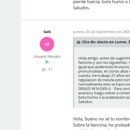
pierde fuerza, bota humo o l
Saludos.
Geb
Jueves, 03 de Septiembre de 2009
Cita de: siacto en Lunes, 
GE
Usuario Novato
Hola amigo, antes de sugerirt
factores y son los siguientes
igual que acelerones bruscos) 
11
pronunciadas, en zonas altas 
cuenta. He trabajo 27 años en 
regulacion de mescla este torn
normalmente esto se hace con l
DENSO W16 EXR-U. Para sincro
avance y luego volver a conect
bota humo o la aceleracion es
Saludos.
Hola, bueno no sé tu nombre
Sobre la bencina; he probad