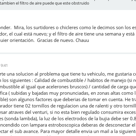
 tambien el filtro de aire puede que este obstruido
onder. Mira, los surtidores o chicleres como le decimos son los 
or, el cual está nuevo; y el filtro de aire tiene una semana y está 
quier orientación. Gracias de nuevo. Chauu
19:41
rte una solucion al problema que tiene tu vehiculo, me gustaria
on los siguientes : Calidad de combustible / habitos de manejo (s
stible al igual que acelerones bruscos) / cantidad de carga que l
fica ( subidas y bajadas muy pronunciadas, en zonas altas como l
le) son algunos factores que deberias de tomar en cuenta. He t
ador tiene 02 tornillos de regulacion una de ralenti y otro tornill
esar atraves del venturi, si no esta bien regulado consumira exc
s (sonda lambda), la luz de los electrodos de la bujia debe ser 
encendido con lampara estroboscopica deberas de desconectar el 
ctar el sub avance. Para mayor detalle envia un mail a la siguien