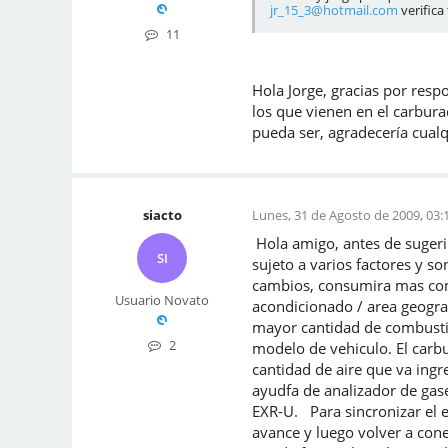
jr_15_3@hotmail.com
verifica
11
Hola Jorge, gracias por resp
los que vienen en el carburad
pueda ser, agradecería cual
siacto
Lunes, 31 de Agosto de 2009, 03:
Hola amigo, antes de sugeri
SI
sujeto a varios factores y s
cambios, consumira mas combu
Usuario Novato
acondicionado / area geogra
mayor cantidad de combustib
2
modelo de vehiculo. El carbur
cantidad de aire que va ingr
ayudfa de analizador de gase
EXR-U. Para sincronizar el 
avance y luego volver a cone