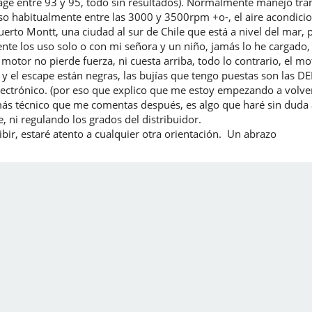
ge entre 93 y 95, todo sin resultados). Normalmente manejo tranq
aso habitualmente entre las 3000 y 3500rpm +o-, el aire acondi
uerto Montt, una ciudad al sur de Chile que está a nivel del mar, 
te los uso solo o con mi señora y un niño, jamás lo he cargado, 
motor no pierde fuerza, ni cuesta arriba, todo lo contrario, el mo
s y el escape están negras, las bujías que tengo puestas son la
ectrónico. (por eso que explico que me estoy empezando a volver l
más técnico que me comentas después, es algo que haré sin duda 
 ni regulando los grados del distribuidor.
ibir, estaré atento a cualquier otra orientación. Un abrazo