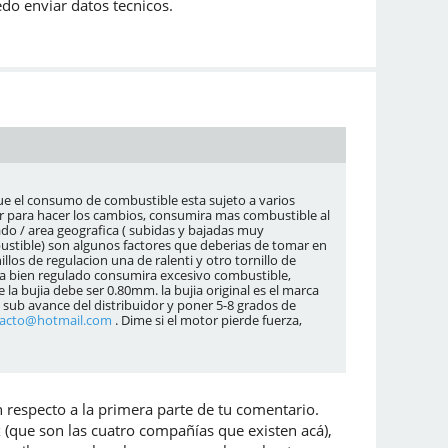
edo enviar datos tecnicos.
ue el consumo de combustible esta sujeto a varios
or para hacer los cambios, consumira mas combustible al
nado / area geografica ( subidas y bajadas muy
ustible) son algunos factores que deberias de tomar en
los de regulacion una de ralenti y otro tornillo de
esta bien regulado consumira excesivo combustible,
la bujia debe ser 0.80mm. la bujia original es el marca
ub avance del distribuidor y poner 5-8 grados de
iacto@hotmail.com
. Dime si el motor pierde fuerza,
 respecto a la primera parte de tu comentario.
(que son las cuatro compañías que existen acá),