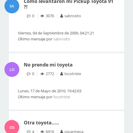
Como levantaron mi Pickup Toyota 91
SA
?!
0
3076
sabrosito
Viernes, 04 de Septiembre de 2009, 04:21:21
Último mensaje por
sabrosito
No prende mi toyota
LO
0
2772
locotriste
Lunes, 17 de Mayo de 2010, 19:42:03
Último mensaje por
locotriste
Otra toyota.....
OS
4
6916
oscarmeca