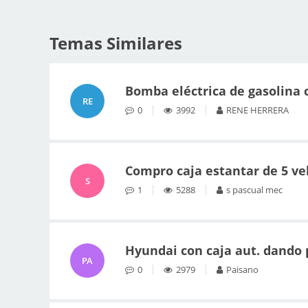
Temas Similares
Bomba eléctrica de gasolina 
RE
0
3992
RENE HERRERA
Compro caja estantar de 5 ve
S
1
5288
s pascual mec
Hyundai con caja aut. dando
PA
0
2979
Paisano