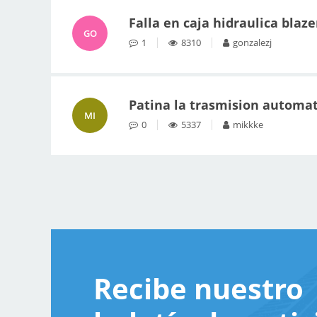
Falla en caja hidraulica blaze
GO
1
8310
gonzalezj
Patina la trasmision automat
MI
0
5337
mikkke
Recibe nuestro