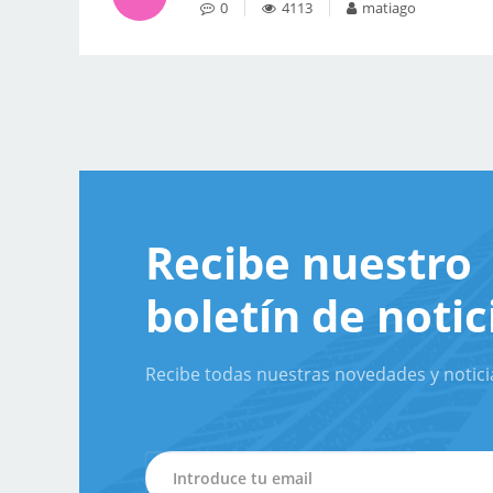
0
4113
matiago
Recibe nuestro
boletín de notic
Recibe todas nuestras novedades y notici