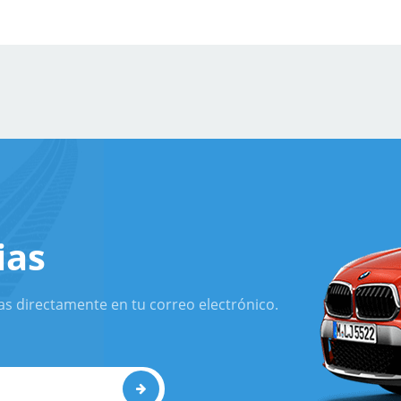
ias
as directamente en tu correo electrónico.