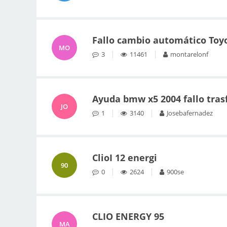
Fallo cambio automático Toyo
MO
3
11461
montarelonf
Ayuda bmw x5 2004 fallo trasf
JO
1
3140
Josebafernadez
ClioI 12 energi
90
0
2624
900se
CLIO ENERGY 95
MA