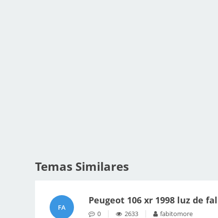
Temas Similares
Peugeot 106 xr 1998 luz de fa
FA
0
2633
fabitomore