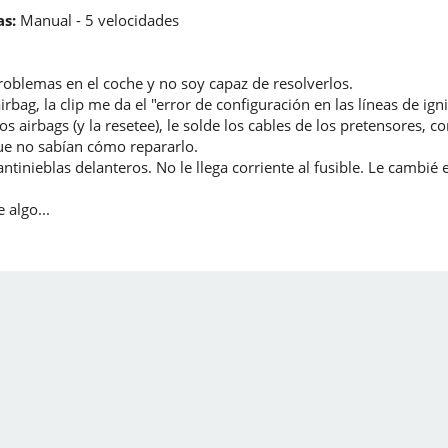
s:
Manual - 5 velocidades
oblemas en el coche y no soy capaz de resolverlos.
airbag, la clip me da el "error de configuración en las líneas de ig
os airbags (y la resetee), le solde los cables de los pretensores, c
 que no sabían cómo repararlo.
ntinieblas delanteros. No le llega corriente al fusible. Le cambié 
 algo...