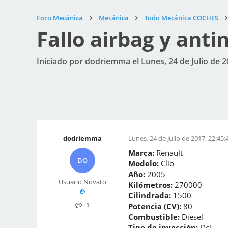
Foro Mecánica
Mecánica
Todo Mecánica COCHES
Fallo airbag y antin
Iniciado por dodriemma el Lunes, 24 de Julio de 2
dodriemma
Lunes, 24 de Julio de 2017, 22:45:
Marca:
Renault
DO
Modelo:
Clio
Año:
2005
Usuario Novato
Kilómetros:
270000
Cilindrada:
1500
1
Potencia (CV):
80
Combustible:
Diesel
Tipo de inyección:
Dci