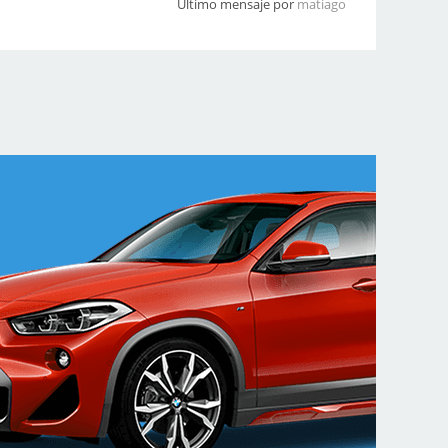
Último mensaje por
matiago