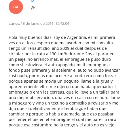
BA
1
Lunes, 13 de Junio de 2011, 15:42:04
Hola muy buenos dias, soy de Argentina, es mi primera
ves en el foro, espero que me ayuden con mi consulta...
Tengo un renault clio año 2009 el cual despues de
circular por la ruta a 130 km/h durante 2hs al parar en
un peaje, no arranco mas, el embrague se puso duro
como si estuviera el auto apagado, meti embrague a
fondo puse primera y al acelerar el auto no pudo avanzar
casi nada, por mas que acelere a fondo era como forzar
porque apenas se movia un poquito, llame a la grua y
aparentemente ellos me dijeron que habia quemado el
embrague o eran las correas, que lo lleve a un taller para
una mejor observacion, una ves en casa con el auto llame
a mi seguro y vino un tectino a domicilio a revisarlo y me
dijo que si definitivamente el embrague habia que
cambiarlo porque lo habia quemado, que eso pasabar
por tener el pie en el embrague el cual me parecio raro
porque esa costumbre no la tengo y el auto no es viejo