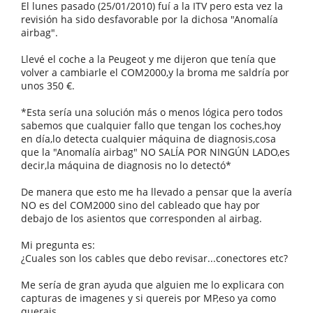
El lunes pasado (25/01/2010) fuí a la ITV pero esta vez la
revisión ha sido desfavorable por la dichosa "Anomalía
airbag".
Llevé el coche a la Peugeot y me dijeron que tenía que
volver a cambiarle el COM2000,y la broma me saldría por
unos 350 €.
*Esta sería una solución más o menos lógica pero todos
sabemos que cualquier fallo que tengan los coches,hoy
en día,lo detecta cualquier máquina de diagnosis,cosa
que la "Anomalía airbag" NO SALÍA POR NINGÚN LADO,es
decir,la máquina de diagnosis no lo detectó*
De manera que esto me ha llevado a pensar que la avería
NO es del COM2000 sino del cableado que hay por
debajo de los asientos que corresponden al airbag.
Mi pregunta es:
¿Cuales son los cables que debo revisar...conectores etc?
Me sería de gran ayuda que alguien me lo explicara con
capturas de imagenes y si quereis por MP,eso ya como
querais.