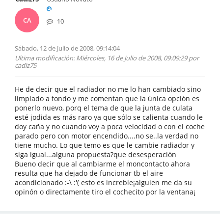
CA
10
Sábado, 12 de Julio de 2008, 09:14:04
Ultima modificación
: Miércoles, 16 de Julio de 2008, 09:09:29 por
cadiz75
He de decir que el radiador no me lo han cambiado sino
limpiado a fondo y me comentan que la única opción es
ponerlo nuevo, porq el tema de que la junta de culata
esté jodida es más raro ya que sólo se calienta cuando le
doy caña y no cuando voy a poca velocidad o con el coche
parado pero con motor encendido....no se..la verdad no
tiene mucho. Lo que temo es que le cambie radiador y
siga igual...alguna propuesta?que desesperación
Bueno decir que al cambiarme el moncontacto ahora
resulta que ha dejado de funcionar tb el aire
acondicionado :-\ :'( esto es increble¡alguien me da su
opinón o directamente tiro el cochecito por la ventana¡