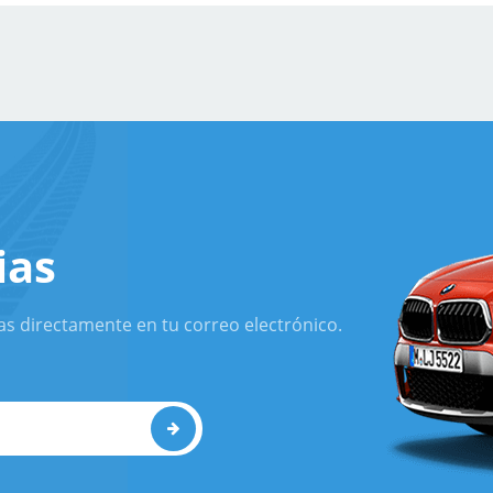
ias
as directamente en tu correo electrónico.