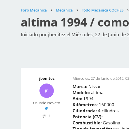
Foro Mecánica
Mecánica
Todo Mecánica COCHES
altima 1994 / como
Iniciado por jbenitez el Miércoles, 27 de Junio de 
jbenitez
Miércoles, 27 de Junio de 2012, 0
Marca:
Nissan
JB
Modelo:
altima
Año:
1994
Usuario Novato
Kilómetros:
160000
Cilindrada:
4 cilindros
1
Potencia (CV):
Combustible:
Gasolina
Tipo de inyección:
fuel inj