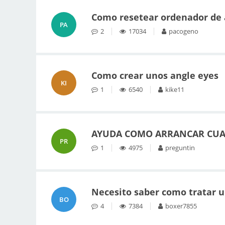
Como resetear ordenador de 
PA
2
17034
pacogeno
Como crear unos angle eyes
KI
1
6540
kike11
AYUDA COMO ARRANCAR CUAL
PR
1
4975
preguntin
Necesito saber como tratar u
BO
4
7384
boxer7855