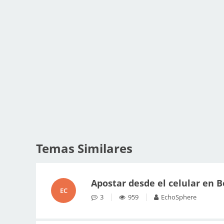
Temas Similares
Apostar desde el celular en 
EC
3
959
EchoSphere