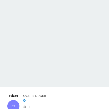
Sti666
Usuario Novato
ST
1