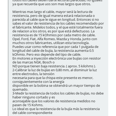
todos los cables deben darte lecturas parecidas, no iguales
ya que recuerda que uos son mas largos que otros.
Mientras mas largo el cable, mayor será la lectura de
resistencia, pero de igual manera estará relacionada o
parecida al cable que le sigue en longitud. Entonces si no
sabes el valor de resistencia de los cables recomendado por
el fabricante. Midelos todos, y el que esté totalmente fuera
de relacion a los otros, es por que está defectuoso. La
resistencia es de 15 kOhmios por cada metro de cable.
Opel, Ford, Fiat, Alfa Romeo, Mazda y Honda, junto con
muchos otros fabricantes, utilizan esta tecnología.
Puedes usar como referencia que por cada 1 pulgada de
longitud del cable de bujia, la resistencia aumenta 0.5
kOhmio. Pero eso depende del tipo de cable.
En motores a inyección electrónica use bujías con resistor
de las marcas NGK, Bosch o
ND porque tienen baja resistencia. ( aprox. 5 kilohms ).
2-Calibrar la luz de bujías en 0,80 mm, al disminuir la luz
entre electrodos, la tensión
necesaria para que la chispa este presente es menor,
consiguientemente con la energía
disponible en la bobina se obtendrá un mayor tiempo de
quemado.
3-Medir la resistencia de todos los cables de bujías, no debe
haber ninguno cortado y es
aconsejable que los valores de resistencia medidos no
pasen de 15 Kohms.
Lo ideal es que la resistencia de la bujía más la resistencia
del cable correspondiente