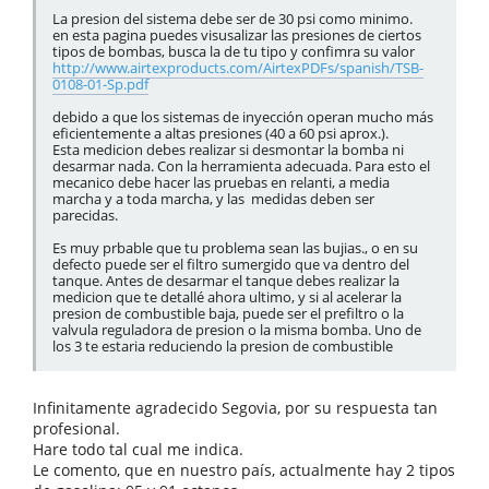
La presion del sistema debe ser de 30 psi como minimo.
en esta pagina puedes visusalizar las presiones de ciertos
tipos de bombas, busca la de tu tipo y confimra su valor
http://www.airtexproducts.com/AirtexPDFs/spanish/TSB-
0108-01-Sp.pdf
debido a que los sistemas de inyección operan mucho más
eficientemente a altas presiones (40 a 60 psi aprox.).
Esta medicion debes realizar si desmontar la bomba ni
desarmar nada. Con la herramienta adecuada. Para esto el
mecanico debe hacer las pruebas en relanti, a media
marcha y a toda marcha, y las medidas deben ser
parecidas.
Es muy prbable que tu problema sean las bujias., o en su
defecto puede ser el filtro sumergido que va dentro del
tanque. Antes de desarmar el tanque debes realizar la
medicion que te detallé ahora ultimo, y si al acelerar la
presion de combustible baja, puede ser el prefiltro o la
valvula reguladora de presion o la misma bomba. Uno de
los 3 te estaria reduciendo la presion de combustible
Infinitamente agradecido Segovia, por su respuesta tan
profesional.
Hare todo tal cual me indica.
Le comento, que en nuestro país, actualmente hay 2 tipos