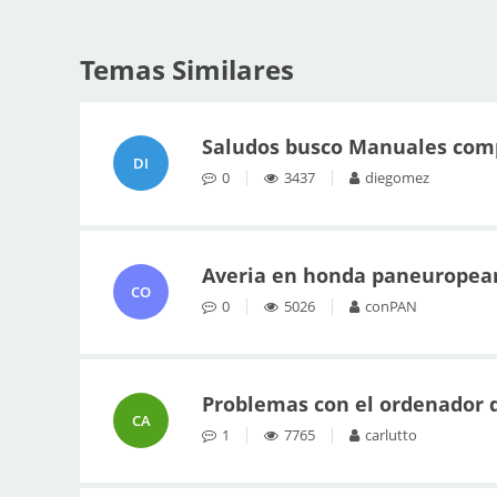
Temas Similares
Saludos busco Manuales compl
DI
0
3437
diegomez
Averia en honda paneuropean
CO
0
5026
conPAN
Problemas con el ordenador d
CA
1
7765
carlutto