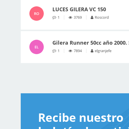
LUCES GILERA VC 150
RO
1
3769
Roscord
Gilera Runner 50cc año 2000. S
EL
1
7894
elgranjefe
Recibe nuestro