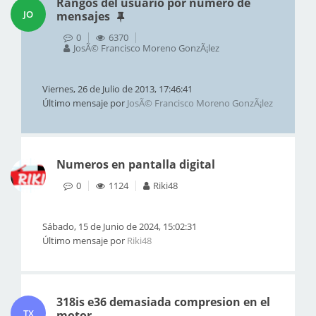
Rangos del usuario por número de
JO
mensajes
0
6370
JosÃ© Francisco Moreno GonzÃ¡lez
Viernes, 26 de Julio de 2013, 17:46:41
Último mensaje por
JosÃ© Francisco Moreno GonzÃ¡lez
Numeros en pantalla digital
0
1124
Riki48
Sábado, 15 de Junio de 2024, 15:02:31
Último mensaje por
Riki48
318is e36 demasiada compresion en el
TX
motor