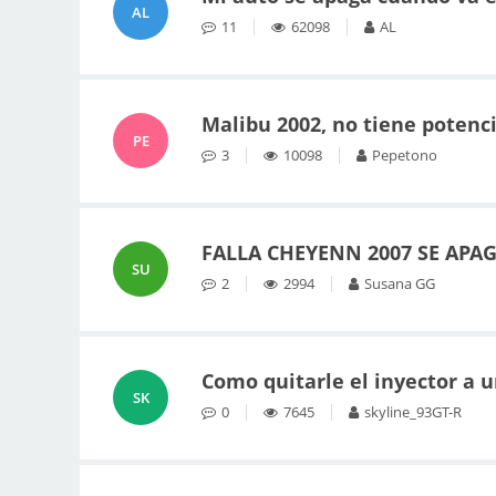
AL
11
62098
AL
Malibu 2002, no tiene potenci
PE
3
10098
Pepetono
FALLA CHEYENN 2007 SE APA
SU
2
2994
Susana GG
Como quitarle el inyector a 
SK
0
7645
skyline_93GT-R