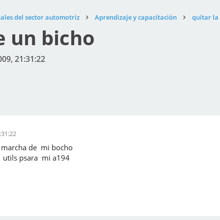
ales del sector automotriz
Aprendizaje y capacitación
quitar l
e un bicho
009, 21:31:22
:31:22
a marcha de mi bocho
utils psara mi a194