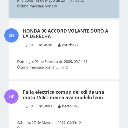
Miércoles, 18 de Mayo de 2011, 17:00:50
Último mensaje por
Adri
HONDA 90 ACCORD VOLANTE DURO A
CH
LA DERECHA
0
4590
chucho72
Domingo, 01 de Febrero de 2009, 05:24:01
Último mensaje por
chucho72
Falla electrica comun del cdi de una
HE
moto 150cc marca ava modelo leon
0
3093
hector793
Sábado, 27 de Mayo de 2017, 04:33:12