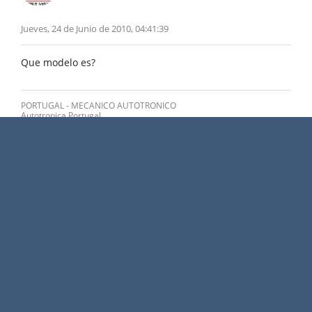
Jueves, 24 de Junio de 2010, 04:41:39
Que modelo es?
PORTUGAL - MECANICO AUTOTRONICO
Autotronica Portugal
El Fuerte Sinaloa Mexico
tsunami5
Usuario Novato
TS
3
Viernes, 25 de Junio de 2010, 02:57:00
Cita de: portugal en Jueves, 24 de Junio de 2010,
04:41:39