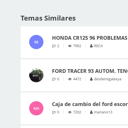
Temas Similares
HONDA CR125 96 PROBLEMAS
RE
2
7902
RECA
FORD TRACER 93 AUTOM. TEN
0
4472
desdemigalaxya
Caja de cambio del ford escor
MA
0
7202
mariano13