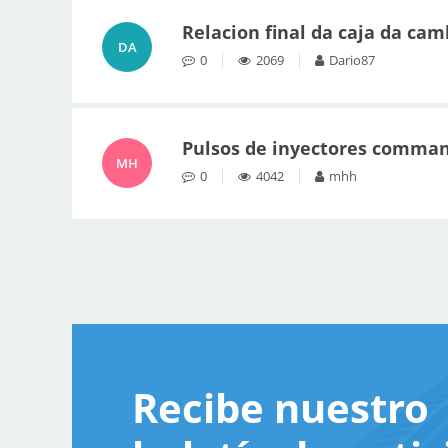
Relacion final da caja da camb
DA
0
2069
Dario87
Pulsos de inyectores comman
MH
0
4042
mhh
Recibe nuestro