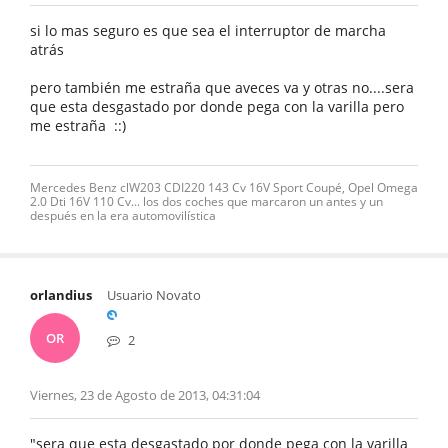
si lo mas seguro es que sea el interruptor de marcha
atrás
pero también me estraña que aveces va y otras no....sera
que esta desgastado por donde pega con la varilla pero
me estraña ::)
Mercedes Benz clW203 CDI220 143 Cv 16V Sport Coupé, Opel Omega
2.0 Dti 16V 110 Cv... los dos coches que marcaron un antes y un
después en la era automovilística
orlandius
Usuario Novato
OR
2
Viernes, 23 de Agosto de 2013, 04:31:04
"sera que esta desgastado por donde pega con la varilla