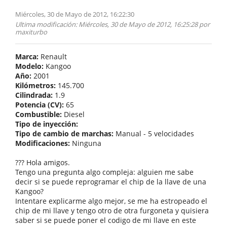
Miércoles, 30 de Mayo de 2012, 16:22:30
Ultima modificación
: Miércoles, 30 de Mayo de 2012, 16:25:28 por
maxiturbo
Marca:
Renault
Modelo:
Kangoo
Año:
2001
Kilómetros:
145.700
Cilindrada:
1.9
Potencia (CV):
65
Combustible:
Diesel
Tipo de inyección:
Tipo de cambio de marchas:
Manual - 5 velocidades
Modificaciones:
Ninguna
??? Hola amigos.
Tengo una pregunta algo compleja: alguien me sabe
decir si se puede reprogramar el chip de la llave de una
Kangoo?
Intentare explicarme algo mejor, se me ha estropeado el
chip de mi llave y tengo otro de otra furgoneta y quisiera
saber si se puede poner el codigo de mi llave en este