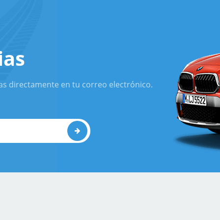
ias
as directamente en tu correo electrónico.