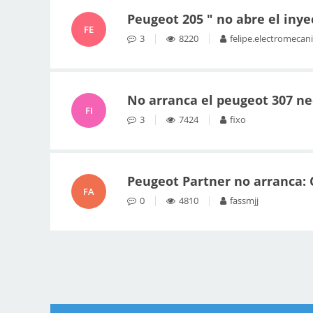
Peugeot 205 " no abre el inye
FE
3
8220
felipe.electromecan
No arranca el peugeot 307 ne
FI
3
7424
fixo
Peugeot Partner no arranca: C
FA
0
4810
fassmjj