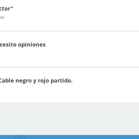
ctor"
ico
cesito opiniones
able negro y rojo partido.