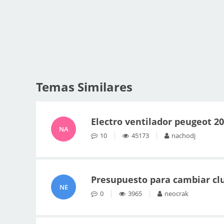
Temas Similares
Electro ventilador peugeot 2
NA
10
45173
nachodj
Presupuesto para cambiar cl
NE
0
3965
neocrak