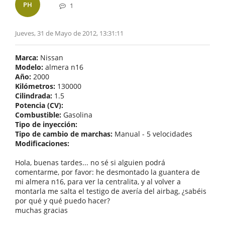
PH
1
Jueves, 31 de Mayo de 2012, 13:31:11
Marca:
Nissan
Modelo:
almera n16
Año:
2000
Kilómetros:
130000
Cilindrada:
1.5
Potencia (CV):
Combustible:
Gasolina
Tipo de inyección:
Tipo de cambio de marchas:
Manual - 5 velocidades
Modificaciones:
Hola, buenas tardes... no sé si alguien podrá
comentarme, por favor: he desmontado la guantera de
mi almera n16, para ver la centralita, y al volver a
montarla me salta el testigo de avería del airbag, ¿sabéis
por qué y qué puedo hacer?
muchas gracias