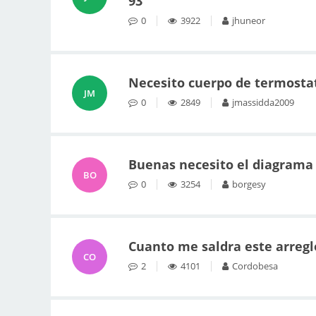
93
0
3922
jhuneor
Necesito cuerpo de termostat
JM
0
2849
jmassidda2009
Buenas necesito el diagrama e
BO
0
3254
borgesy
Cuanto me saldra este arreglo
CO
2
4101
Cordobesa