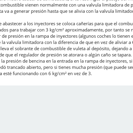
mbustible vienen normalmente con una valvula limitadora de presi
 va a generar presión hasta que se alivia con la valvula limitador
abastecer a los inyectores se coloca cañerías para que el combu
tados para trabajar con 3 kg/cm² aproximadamente, por tanto se n
 de presión en la rampa de inyectores (algunos coches lo tienen 
la valvula limitadora con la diferencia de que en vez de aliviar a
lleva el sobrante de combustible de vuleta al depósito, dejando a 
de que el regulador de presión se atorara o algún caño se tapara.
la presión de bencina en la entrada en la rampa de inyectores, s
ó trancado abierto, pero si tienes mucha presión (que puede ser 
ma esté funcionando con 6 kg/cm² en vez de 3.