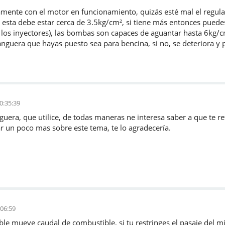
ente con el motor en funcionamiento, quizás esté mal el regula
, esta debe estar cerca de 3.5kg/cm², si tiene más entonces pued
 los inyectores), las bombas son capaces de aguantar hasta 6kg/
nguera que hayas puesto sea para bencina, si no, se deteriora y p
0:35:39
anguera, que utilice, de todas maneras ne interesa saber a que te r
r un poco mas sobre este tema, te lo agradecería.
:06:59
le mueve caudal de combustible, si tu restringes el pasaje del m