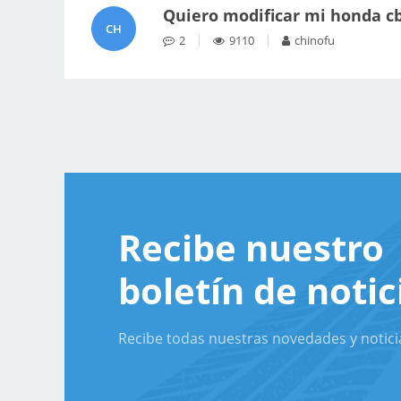
Quiero modificar mi honda cb
CH
2
9110
chinofu
Recibe nuestro
boletín de notic
Recibe todas nuestras novedades y notici