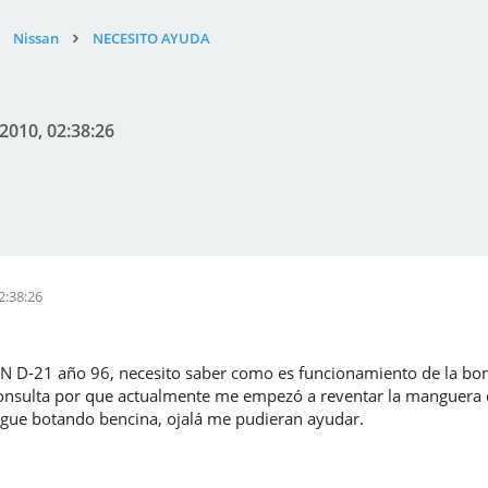
Nissan
NECESITO AYUDA
2010, 02:38:26
2:38:26
 D-21 año 96, necesito saber como es funcionamiento de la bom
onsulta por que actualmente me empezó a reventar la manguera qu
igue botando bencina, ojalá me pudieran ayudar.