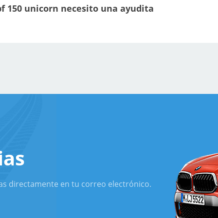
f 150 unicorn necesito una ayudita
ias
as directamente en tu correo electrónico.