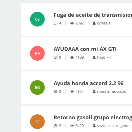
Fuga de aceite de transmision
CY
4
2392
cylazala
AYUDAAA con mi AX GTi
HA
0
4109
hazoi77
Ayuda honda accord 2.2 96
RO
0
4324
robertomoscozo
Retorno gasoil grupo electro
SE
2
6420
sevillaelectrogenos