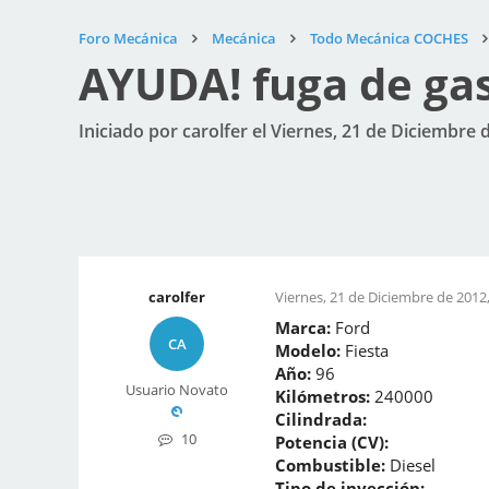
Foro Mecánica
Mecánica
Todo Mecánica COCHES
AYUDA! fuga de gas
Iniciado por carolfer el Viernes, 21 de Diciembre 
carolfer
Viernes, 21 de Diciembre de 2012,
Marca:
Ford
CA
Modelo:
Fiesta
Año:
96
Usuario Novato
Kilómetros:
240000
Cilindrada:
10
Potencia (CV):
Combustible:
Diesel
Tipo de inyección: