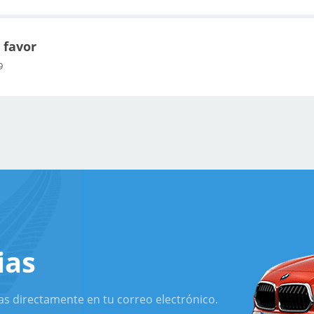
 favor
9
ias
as directamente en tu correo electrónico.