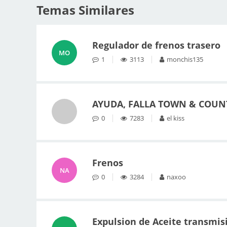
Temas Similares
Regulador de frenos trasero
MO
1
3113
monchis135
AYUDA, FALLA TOWN & COUN
0
7283
el kiss
Frenos
NA
0
3284
naxoo
Expulsion de Aceite transmis