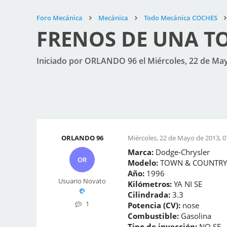
Foro Mecánica
Mecánica
Todo Mecánica COCHES
FRENOS DE UNA T
Iniciado por ORLANDO 96 el Miércoles, 22 de May
ORLANDO 96
Miércoles, 22 de Mayo de 2013, 0
Marca:
Dodge-Chrysler
OR
Modelo:
TOWN & COUNTRY
Año:
1996
Usuario Novato
Kilómetros:
YA NI SE
Cilindrada:
3.3
1
Potencia (CV):
nose
Combustible:
Gasolina
Tipo de inyección:
NO SE