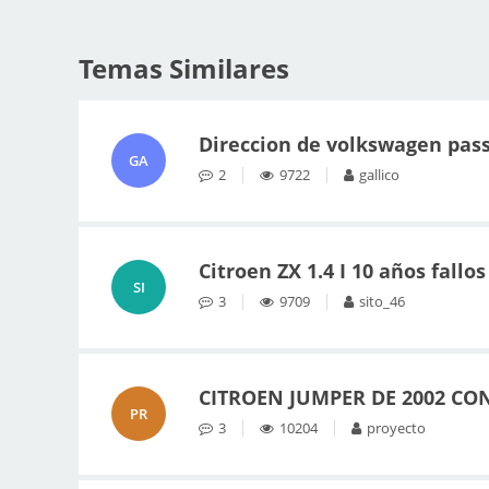
Temas Similares
Direccion de volkswagen pass
GA
2
9722
gallico
Citroen ZX 1.4 I 10 años fall
SI
3
9709
sito_46
CITROEN JUMPER DE 2002 CO
PR
3
10204
proyecto