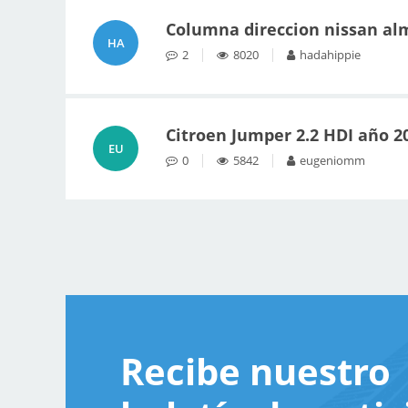
Columna direccion nissan al
HA
2
8020
hadahippie
Citroen Jumper 2.2 HDI año 2
EU
0
5842
eugeniomm
Recibe nuestro