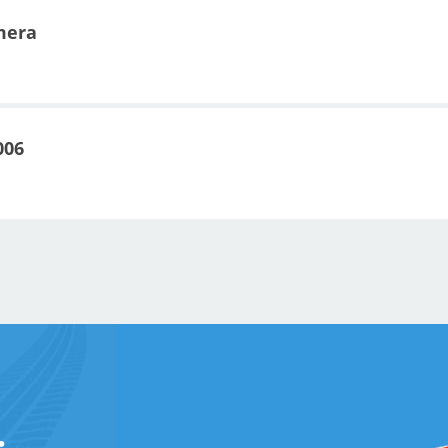
mera
006