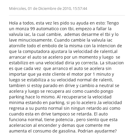
Miércoles, 01 de Diciembre de 2010, 15:57:44
Hola a todos, esta vez les pido su ayuda en esto: Tengo
un monza 99 automatico con tbi, empezo a fallar la
valvula iac, la cual cambie, ademas desarme el tbi y lo
lave minuciosamente. Cuando cambie la valvula iac
atornille todo el embolo de la misma con la intencion de
que la computadora ajustara la velocidad de ralenti,al
arrancar el auto se acelero por un momento y luego se
estabilizo en una velocidad diria yo correcta. La situacion
es que cada vez que arranco el auto se acelera sin
importar que ya este cliente el motor por 1 minuto y
luego se estabiliza a su velocidad normal de ralenti,
tambien si estoy parado en drive y cambio a neutral se
acelera y luego se recupera asi como cuando pongo
parking hace lo mismo. Al recuperarse la velocidad
minima estando en parking, si yo lo acelero ,la velocidad
regresa a su punto normal sin ningun retardo asi como
cuando esta en drive tampoco se retarda. El auto
funciona normal, tiene potencia , pero siento que esta
aceleracion al encender y demas que comente me
aumenta el consumo de gasolina. Podrian ayudarme?