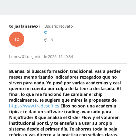
toljaafanasevxi
Usuario Novato
TO
6
Lunes, 01 de Junio de 2026, 15:40:34
Buenas. Si buscas formación tradicional, vas a perder
meses memorizando indicadores rezagados que no
sirven para nada. Yo pasé por varias academias y casi
quemo mi cuenta por culpa de la teoría desfasada. Al
final, lo que me funcionó fue cambiar el chip
radicalmente. Te sugiero que mires la propuesta de
https://www.tradesoft.es
Ellos no son una academia
típica; te dan un software trading avanzado para
NinjaTrader 8 que analiza el Order Flow y el volumen
institucional por ti, y te enseñan a usar su propio
sistema desde el primer día. Te ahorras toda la paja
teórica y vas directo a la práctica con señales claras.