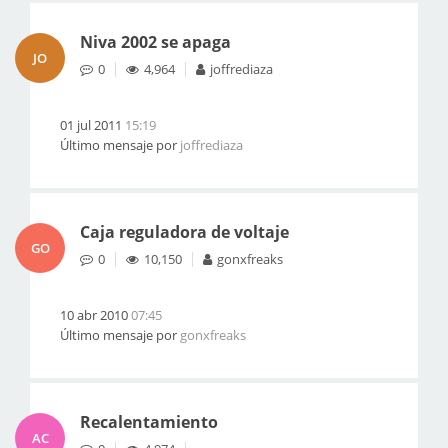
Niva 2002 se apaga
JO
0
4,964
joffrediaza
01 jul 2011
15:19
Último mensaje por
joffrediaza
Caja reguladora de voltaje
GO
0
10,150
gonxfreaks
10 abr 2010
07:45
Último mensaje por
gonxfreaks
Recalentamiento
AC