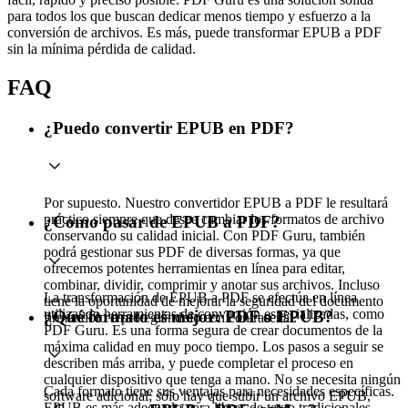
para todos los que buscan dedicar menos tiempo y esfuerzo a la
conversión de archivos. Es más, puede transformar EPUB a PDF
sin la mínima pérdida de calidad.
FAQ
¿Puedo convertir EPUB en PDF?
Por supuesto. Nuestro convertidor EPUB a PDF le resultará
práctico siempre que desee cambiar los formatos de archivo
¿Como pasar de EPUB a PDF?
conservando su calidad inicial. Con PDF Guru, también
podrá gestionar sus PDF de diversas formas, ya que
ofrecemos potentes herramientas en línea para editar,
combinar, dividir, comprimir y anotar sus archivos. Incluso
La transformación de EPUB a PDF se efectúa en línea
tiene la oportunidad de mejorar la seguridad del documento
utilizando herramientas de conversión especializadas, como
¿Qué formato es mejor: PDF o EPUB?
firmándolo o protegiéndolo con contraseña..
PDF Guru. Es una forma segura de crear documentos de la
máxima calidad en muy poco tiempo. Los pasos a seguir se
describen más arriba, y puede completar el proceso en
cualquier dispositivo que tenga a mano. No se necesita ningún
Cada formato tiene sus ventajas para necesidades específicas.
software adicional; sólo hay que subir un archivo EPUB,
EPUB es más adecuado para libros de texto tradicionales,