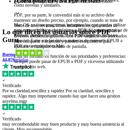
¿Como pasar EPUB a PDF en Mac?
esperar unos segundos y descargar el PDF convertido.
como novelas y similares.
PDF, por su parte, le convendrá más si su archivo debe
mantener un diseño preciso, por ejemplo, cuando se trata de
Mac OS no tiene programas incorporados que puedas utilizar
libros de arte, revistas, libros infantiles, recopilaciones de
para convertir libros electrónicos a PDF. Si quieres cambiar de
Lo que dicen los usuarios sobre PDF
historietas y libros de texto con muchas imágenes, tablas y
formato, puedes hacerlo en línea o descargar un software
diversos elementos gráficos. Los PDF también son adecuados
Guru
especial. Estas son las únicas maneras de convertir EPUB a
para compartir e imprimir y pueden comprimirse para
PDF en computadoras Mac.
ajustarse a cualquier tamaño de pantalla.
Bueno
Elija un formato en función de sus prioridades y preferencias:
44,076
reseñas
siempre puede pasar de EPUB a PDF y viceversa utilizando
nuestro sitio web.
Verificado
Por su claridad,sencillez y rapidez
Por su claridad, sencillez y
rapidez. Algo muy importante cuando hay que hacer una gestion
anyelina.mgp
Verificado
muy recombendable
muy buen producto y muy buena asistencia al
cliente. Muy recomendable