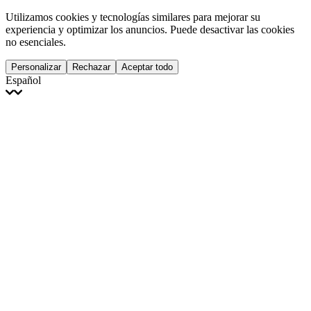
Utilizamos cookies y tecnologías similares para mejorar su
experiencia y optimizar los anuncios. Puede desactivar las cookies
no esenciales.
Personalizar
Rechazar
Aceptar todo
Español
English
Français
Italiano
Deutsch
Español
Português
Polski
Ελληνικά
日本語
Türkçe
한국어
العربية
Dutch
bhāṣā
Čeština
Magyar