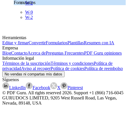
Formularios
W-2
W-9
W-2
Herramientas
Editar y firmar
Convertir
Formularios
Plantillas
Resumen con IA
Empresa
Blog
Contacto
Acerca de
Preguntas Frecuentes
PDF Guru opiniones
Información legal
Términos de la suscripción
Términos y condiciones
Política de
privacidad
Aviso al recoger
Política de cookies
Política de reembolso
No vendas ni compartas mis datos
Síguenos
LinkedIn
Facebook
X
Pinterest
© PDF Guru. All rights reserved
2026
. Support
+1 (866) 716-6045
GURUDOCS LIMITED, 9205 West Russell Road, Las Vegas,
Nevada, 89148, USA