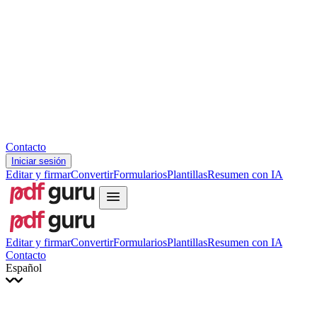
Slovenčina
עברית
Hrvatski
Română
Українська
Tiếng Việt
ไทย
简体中文
繁體中文
Contacto
Iniciar sesión
Editar y firmar
Convertir
Formularios
Plantillas
Resumen con IA
Editar y firmar
Convertir
Formularios
Plantillas
Resumen con IA
Contacto
Español
English