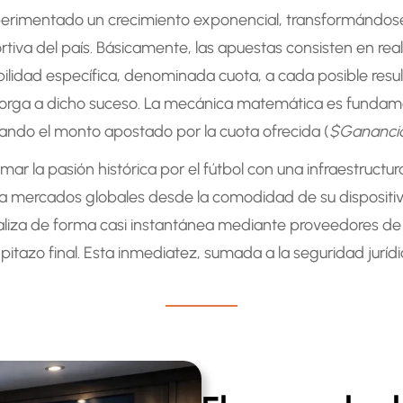
erimentado un crecimiento exponencial, transformándose
rtiva del país. Básicamente, las apuestas consisten en rea
idad específica, denominada cuota, a cada posible resulta
otorga a dicho suceso. La mecánica matemática es fundament
cando el monto apostado por la cuota ofrecida (
$Ganancia
amar la pasión histórica por el fútbol con una infraestruc
 mercados globales desde la comodidad de su dispositiv
aliza de forma casi instantánea mediante proveedores de d
l pitazo final. Esta inmediatez, sumada a la seguridad jur