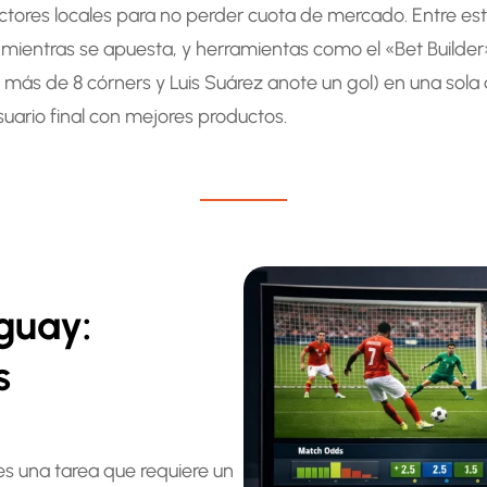
ctores locales para no perder cuota de mercado. Entre est
do mientras se apuesta, y herramientas como el «Bet Build
ás de 8 córners y Luis Suárez anote un gol) en una sola ap
uario final con mejores productos.
guay:
s
s una tarea que requiere un