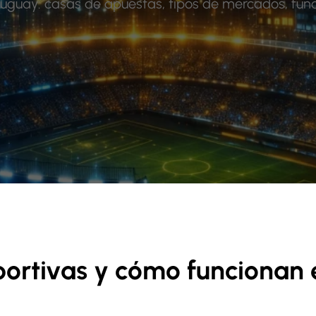
uguay: casas de apuestas, tipos de mercados, func
portivas y cómo funcionan