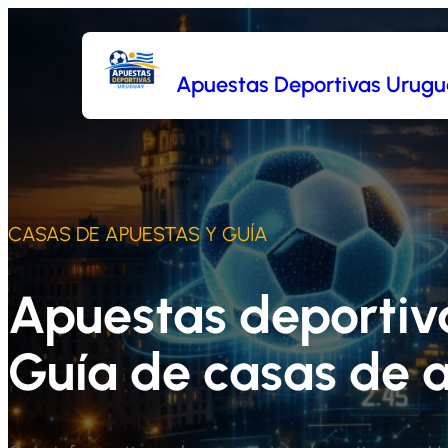
Skip
to
Apuestas Deportivas Urug
content
CASAS DE APUESTAS Y GUÍA
Apuestas deportiv
Guía de casas de 