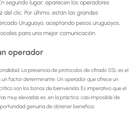
. En segundo lugar, aparecen los operadores
del clic. Por último, están las grandes
mercado Uruguayo, aceptando pesos uruguayos,
ocales para una mejor comunicación.
 un operador
onalidad. La presencia de protocolos de cifrado SSL es el
es un factor determinante. Un operador que ofrece un
ítico son los bonos de bienvenida. Es imperativo que el
s muy elevadas es, en la práctica, casi imposible de
 oportunidad genuina de obtener beneficio.