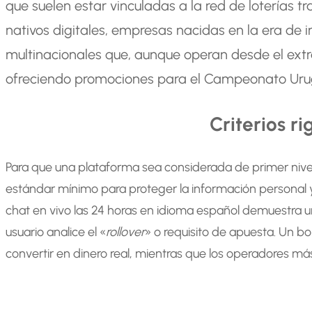
que suelen estar vinculadas a la red de loterías t
nativos digitales, empresas nacidas en la era de i
multinacionales que, aunque operan desde el ext
ofreciendo promociones para el Campeonato Urug
Criterios r
Para que una plataforma sea considerada de primer nivel,
estándar mínimo para proteger la información personal y 
chat en vivo las 24 horas en idioma español demuestra un
usuario analice el «
rollover
» o requisito de apuesta. Un b
convertir en dinero real, mientras que los operadores má