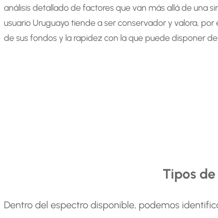
análisis detallado de factores que van más allá de una sim
usuario Uruguayo tiende a ser conservador y valora, por
de sus fondos y la rapidez con la que puede disponer de
Tipos de
Dentro del espectro disponible, podemos identifica