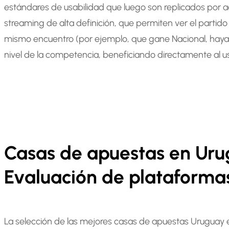
estándares de usabilidad que luego son replicados por a
streaming de alta definición, que permiten ver el parti
mismo encuentro (por ejemplo, que gane Nacional, haya m
nivel de la competencia, beneficiando directamente al us
Casas de apuestas en Uru
Evaluación de plataforma
La selección de las mejores casas de apuestas Uruguay e