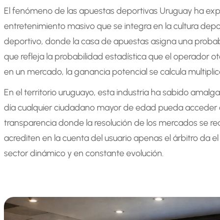
El fenómeno de las apuestas deportivas Uruguay ha exp
entretenimiento masivo que se integra en la cultura depo
deportivo, donde la casa de apuestas asigna una probabil
que refleja la probabilidad estadística que el operador 
en un mercado, la ganancia potencial se calcula multipli
En el territorio uruguayo, esta industria ha sabido amalg
día cualquier ciudadano mayor de edad pueda acceder a
transparencia donde la resolución de los mercados se re
acrediten en la cuenta del usuario apenas el árbitro da e
sector dinámico y en constante evolución.