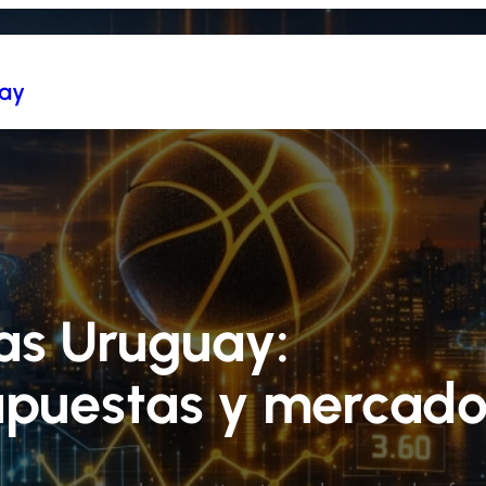
uay
as Uruguay:
apuestas y mercado