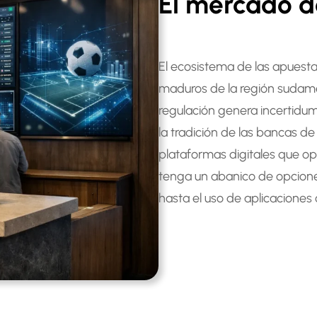
El mercado d
El ecosistema de las apuesta
maduros de la región sudamer
regulación genera incertidu
la tradición de las bancas de 
plataformas digitales que ope
tenga un abanico de opciones
hasta el uso de aplicaciones c