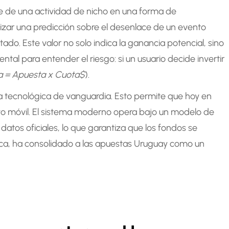
 de una actividad de nicho en una forma de
lizar una predicción sobre el desenlace de un evento
do. Este valor no solo indica la ganancia potencial, sino
al para entender el riesgo: si un usuario decide invertir
 = Apuesta x Cuota$
).
tura tecnológica de vanguardia. Esto permite que hoy en
o móvil. El sistema moderno opera bajo un modelo de
atos oficiales, lo que garantiza que los fondos se
ídica, ha consolidado a las apuestas Uruguay como un