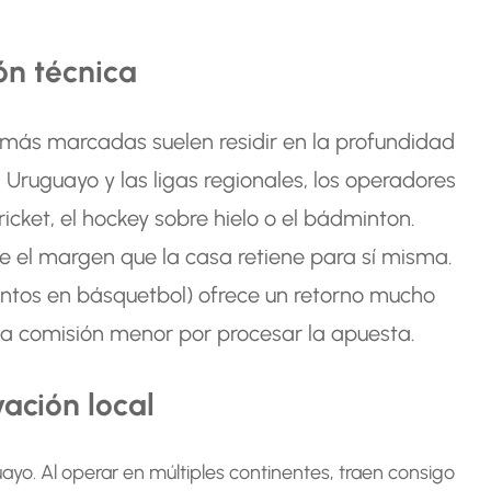
ón técnica
 más marcadas suelen residir en la profundidad
Uruguayo y las ligas regionales, los operadores
icket, el hockey sobre hielo o el bádminton.
ne el margen que la casa retiene para sí misma.
tos en básquetbol) ofrece un retorno mucho
una comisión menor por procesar la apuesta.
vación local
o. Al operar en múltiples continentes, traen consigo