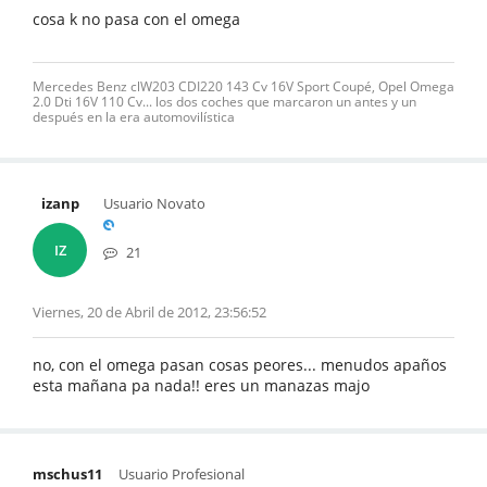
cosa k no pasa con el omega
Mercedes Benz clW203 CDI220 143 Cv 16V Sport Coupé, Opel Omega
2.0 Dti 16V 110 Cv... los dos coches que marcaron un antes y un
después en la era automovilística
izanp
Usuario Novato
IZ
21
Viernes, 20 de Abril de 2012, 23:56:52
no, con el omega pasan cosas peores... menudos apaños
esta mañana pa nada!! eres un manazas majo
mschus11
Usuario Profesional