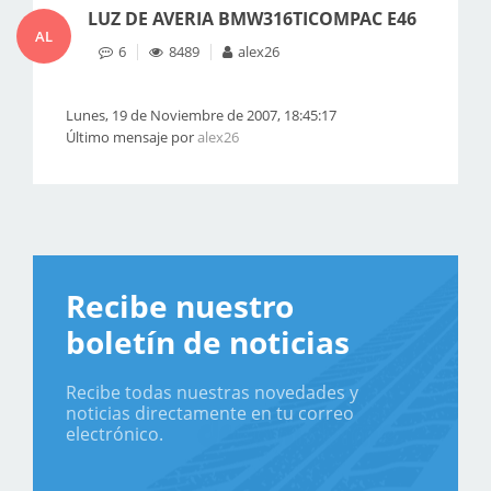
LUZ DE AVERIA BMW316TICOMPAC E46
AL
6
8489
alex26
Lunes, 19 de Noviembre de 2007, 18:45:17
Último mensaje por
alex26
Recibe nuestro
boletín de noticias
Recibe todas nuestras novedades y
noticias directamente en tu correo
electrónico.