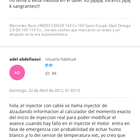
no tenia d eesa medida en el taller XD jajajaj 55cents jajaj
k sangrantes!!!
Mercedes Benz clW203 CDI220 143 Cv 16V Sport Coupé, Opel Omega
2.0 Dti 16V 110 Cv... los dos coches que marcaron un antes y un
después en la era automovilística
adel abdellaoui
Usuario habitual
AD
84
Domingo, 22 de Abril de 2012, 01:33:15
hola ,el inyector con cable se llama inyector de
alza,dando informacion al calculador del momento exacto
del inicio de inyeccion real para poder modificar el
avance ,cuando hay fallo en el inyector el motor entra en
fase de emergencia con probabilidad de echar humo
blanco ,y lo del sensor de temperatura ext,, yo creo que